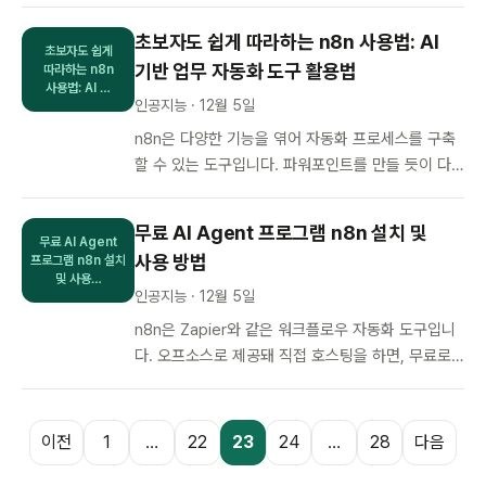
네…
초보자도 쉽게 따라하는 n8n 사용법: AI
초보자도 쉽게
기반 업무 자동화 도구 활용법
따라하는 n8n
사용법: AI …
인공지능 · 12월 5일
n8n은 다양한 기능을 엮어 자동화 프로세스를 구축
할 수 있는 도구입니다. 파워포인트를 만들 듯이 다
양한 기능을 끌어다 사용할 수 있어, 쉽고 편리합니
다. 앞에서 다룬 설치 방법을…
무료 AI Agent 프로그램 n8n 설치 및
무료 AI Agent
사용 방법
프로그램 n8n 설치
및 사용…
인공지능 · 12월 5일
n8n은 Zapier와 같은 워크플로우 자동화 도구입니
다. 오프소스로 제공돼 직접 호스팅을 하면, 무료로
이용 가능한 획기적인 솔루션입니다. 호스팅이 어렵
게 느껴지실 수 있지만, …
글
이전
1
…
22
23
24
…
28
다음