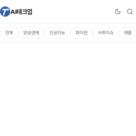
AI테크업
전체
방송연예
인공지능
파이썬
사회이슈
애플