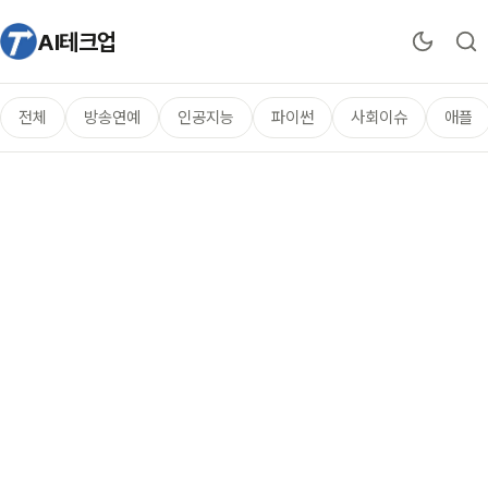
AI테크업
전체
방송연예
인공지능
파이썬
사회이슈
애플