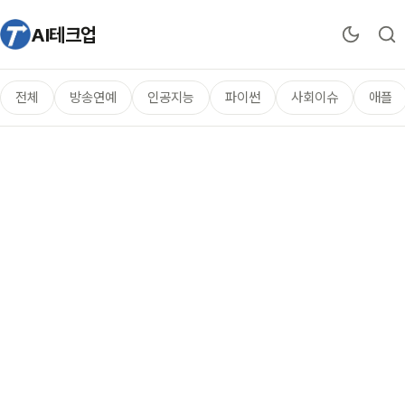
AI테크업
전체
방송연예
인공지능
파이썬
사회이슈
애플