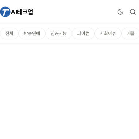
AI테크업
전체
방송연예
인공지능
파이썬
사회이슈
애플