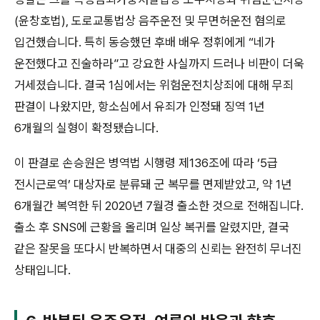
(윤창호법), 도로교통법상 음주운전 및 무면허운전 혐의로
입건했습니다. 특히 동승했던 후배 배우 정휘에게 “네가
운전했다고 진술하라”고 강요한 사실까지 드러나 비판이 더욱
거세졌습니다. 결국 1심에서는 위험운전치상죄에 대해 무죄
판결이 나왔지만, 항소심에서 유죄가 인정돼 징역 1년
6개월의 실형이 확정됐습니다.
이 판결로 손승원은 병역법 시행령 제136조에 따라 ‘5급
전시근로역’ 대상자로 분류돼 군 복무를 면제받았고, 약 1년
6개월간 복역한 뒤 2020년 7월경 출소한 것으로 전해집니다.
출소 후 SNS에 근황을 올리며 일상 복귀를 알렸지만, 결국
같은 잘못을 또다시 반복하면서 대중의 신뢰는 완전히 무너진
상태입니다.