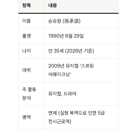
항목
내용
이름
손승원 (孫承源)
출생
1990년 6월 29일
나이
만 35세 (2026년 기준)
2009년 뮤지컬 ‘스프링
데뷔
어웨이크닝’
주 활동
뮤지컬, 드라마
분야
면제 (실형 복역으로 인한 5급
병역
전시근로역)