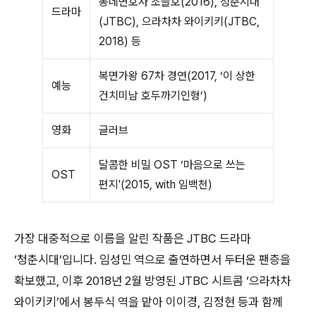
동네변호사 조들호(2016), 청춘시대
드라마
(JTBC), 으라차차 와이키키(JTBC,
2018) 등
복면가왕 67차 경연(2017, ‘이 상한
예능
건치미남 호두까기인형’)
영화
글러브
달콤한 비밀 OST ‘마음으로 쓰는
OST
편지'(2015, with 임백천)
가장 대중적으로 이름을 알린 작품은 JTBC 드라마
‘청춘시대’입니다. 임성민 역으로 출연하면서 두터운 팬층을
확보했고, 이후 2018년 2월 방영된 JTBC 시트콤 ‘으라차차
와이키키’에서 봉두식 역을 맡아 이이경, 김정현 등과 함께