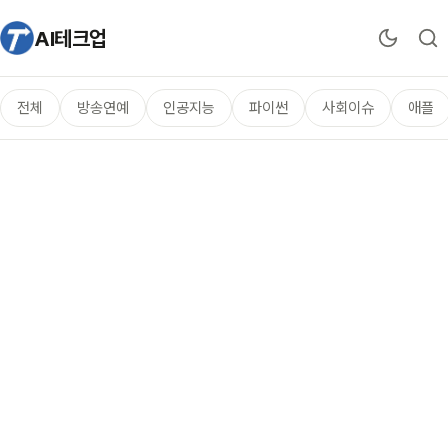
AI테크업
전체
방송연예
인공지능
파이썬
사회이슈
애플