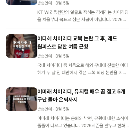
방송연예 · 8월 5일
KT WIZ 응원단의 얼굴로 꼽히는 김해리는 치어리딩
을 처음부터 목표로 삼은 사람이 아닙니다. 2026년
7월 기준 만 26세인 그는 2018년 걸그룹 립버블의
멤버 ‘…
이다혜 치어리더 교복 논란 그 후, 레드
원피스로 답한 여름 근황
방송연예 · 8월 5일
국내 치어리더 중 처음으로 해외 무대에 진출한 이다
혜가 두 달 전 대만에서 겪은 교복 의상 논란을 지나
여름 근황을 전했습니다. 그가 SNS에 올린 영상은
타이베이돔 무대와는 전혀…
이미래 치어리더, 뮤지컬 배우 꿈 접고 5개
구단 돌아 은퇴까지
방송연예 · 8월 5일
이미래 치어리더는 은퇴와 남편, 근황에 대한 소식이
줄줄이 나오고 있습니다. 2026시즌을 앞두고 한화
이글스 응원단을 떠나며 야구 응원 은퇴를 공식화했