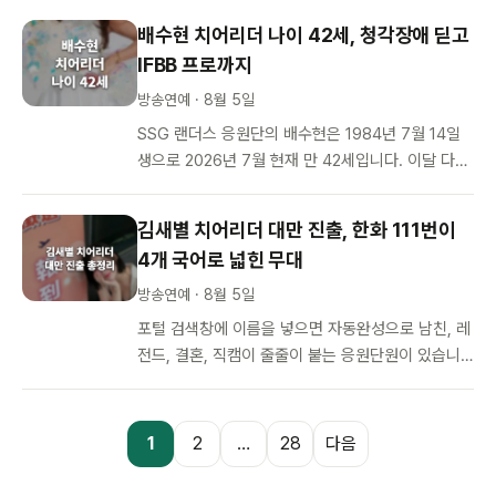
기 때문입니다. 그런데 정작…
배수현 치어리더 나이 42세, 청각장애 딛고
IFBB 프로까지
방송연예 · 8월 5일
SSG 랜더스 응원단의 배수현은 1984년 7월 14일
생으로 2026년 7월 현재 만 42세입니다. 이달 다시
‘치어리더의 리빙 레전드’라는 표현과 함께 이름…
김새별 치어리더 대만 진출, 한화 111번이
4개 국어로 넓힌 무대
방송연예 · 8월 5일
포털 검색창에 이름을 넣으면 자동완성으로 남친, 레
전드, 결혼, 직캠이 줄줄이 붙는 응원단원이 있습니
다. 한화 이글스에서 세 자릿수 등번호 111번을 달았
던 김새별입니다. 2026…
글
1
2
…
28
다음
페이지