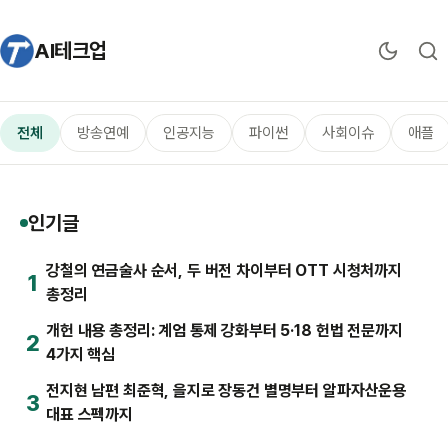
AI테크업
전체
방송연예
인공지능
파이썬
사회이슈
애플
인기글
강철의 연금술사 순서, 두 버전 차이부터 OTT 시청처까지
1
총정리
개헌 내용 총정리: 계엄 통제 강화부터 5·18 헌법 전문까지
2
4가지 핵심
전지현 남편 최준혁, 을지로 장동건 별명부터 알파자산운용
3
대표 스펙까지