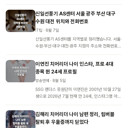
를 지목한 진중권 교수의 분석, 형사소송법 개정안
주요 내용과 10월 2일 시행…
신일선풍기 AS센터 서울 광주 부산 대구
수원 대전 위치와 전화번호
IT팁 · 8월 7일
신일선풍기 AS센터를 지역별로 정리했습니다. 서울·
수원·부산·대구·대전·광주 지점의 주소와 전화번호는
물론, 그 지점에서 당일 수리가 되는지 접수만 되는
지, 택배 수리가 가능한지까…
이연진 치어리더 나이 인스타, 프로 4대
종목 뛴 24세 프로필
방송연예 · 8월 5일
SSG 랜더스 응원단의 이연진은 2001년 10월 27일
생으로 2026년 7월 현재 만 24세, 인스타그램 아이
디는 yd._.mozzi입니다. 이름보다 ‘모찌&#8217…
김해리 치어리더 나이 남편 정리, 립버블
탈퇴 후 우울증까지 딛었다